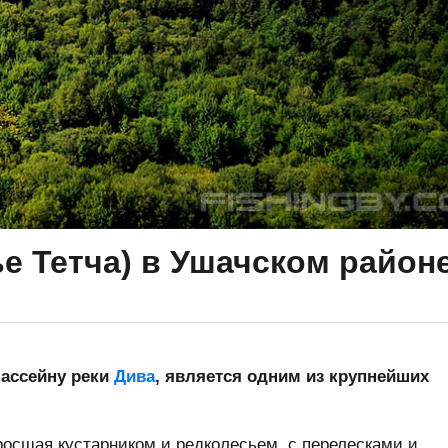
е Тетча) в Ушачском район
бассейну реки
Дива
, является одним из крупнейших
росшая кустарником и редколесьем, с перелесками и