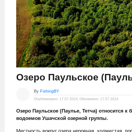
Озеро Паульское (Пауль
By
FishingBY
Опубликовано:
17.07.2024;
Обновлено:
17.07.2024
Озеро Паульское (Паулье, Тетча) относится к 
водоемов Ушачской озерной группы.
Местность вокруг озера неровная, холмистая, по