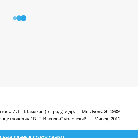
л.: И. П. Шамякин (гл. ред.) и др. — Мн.: БелСЭ, 1989.
нциклопедия / В. Г. Иванов-Смоленский. — Минск, 2011.
чные данные по водоемам