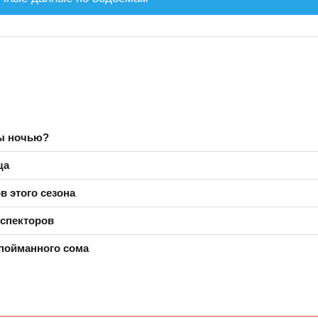
ры ночью?
ща
в этого сезона
нспекторов
пойманного сома