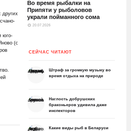
Во время рыбалки на
Припяти у рыболовов
 других
украли пойманного сома
счано-
20.07.2026
и юго-
Яново (с
ров
СЕЙЧАС ЧИТАЮТ
тво.
Штраф за громкую музыку во
время отдыха на природе
тей
Наглость добрушских
браконьеров удивила даже
инспекторов
Какие виды рыб в Беларуси