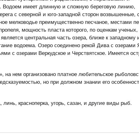
я. Водоем имеет длинную и сложную береговую линию,
рега с северной и юго-западной сторон возвышенные, с
жное мелководье преимущественно песчаное, местами пе
ропеля, мощность пласта которого, по оценкам ученых,
является центральная часть озера, ближе к западному 
ание водоема. Озеро соединено рекой Дива с озерами 
ьями с озерами Веркудское и Черствятское. Имеется ост
, на нем организовано платное любительское рыболовс
едсказуемостью, но при должном знании его особеннос
, линь, красноперка, угорь, сазан, и другие виды рыб.