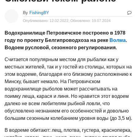
By
FishingBY
Опубликовано:
12.02.2022;
Обновлено:
19.07.2024
Водохранилище Петровичское построено в 1978
году по проекту Белгипроводхоза на реке
Волма
.
Водоем русловой, сезонного регулирования.
Считается популярным местом для рыбалки как у
местных жителей, так и у гостей из столицы, которых на
этом водоеме, благодаря его близкому расположению к
Минску, бывает немало. На Петровичском
водохранилище рыболов может рассчитывать на
поимку леща, карася и линя. Но нравится этот водоем
далеко не всем любителям рыбной ловли, что
обусловлено незнанием его особенностей и довольно
большим сезонным колебанием уровня воды (до 3,5 м).
В водоеме обитают: лещ, плотва, густера, красноперка,