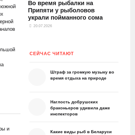
Во время рыбалки на
с южной
Припяти у рыболовов
ых
украли пойманного сома
верной
20.07.2026
аналов
ольшой
СЕЙЧАС ЧИТАЮТ
ма
Штраф за громкую музыку во
время отдыха на природе
Наглость добрушских
браконьеров удивила даже
инспекторов
ры и
Какие виды рыб в Беларуси