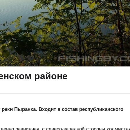
енском районе
 реки Пыранка. Входит в состав республиканского
венно равнинная, с северо-западной стороны холмиста