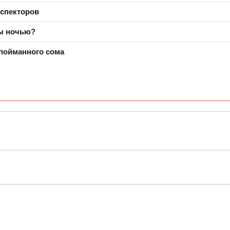
нспекторов
ры ночью?
пойманного сома