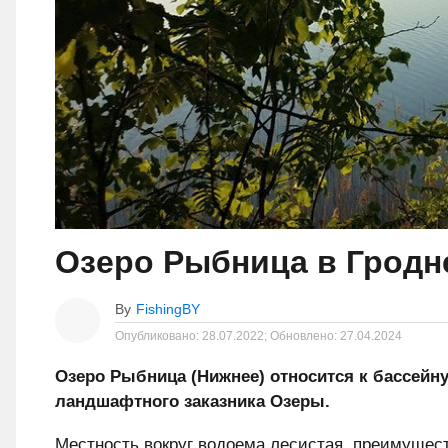
Озеро Рыбница в Гродн
By
FishingBY
Опубликовано:
28.07.2022;
Обновлено:
27.04.2024
Озеро Рыбница (Нижнее) относится к бассейну
ландшафтного заказника Озеры.
Местность вокруг водоема лесистая, преимущест