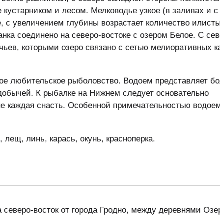
 кустарником и лесом. Мелководье узкое (в заливах и 
е, с увеличением глубины возрастает количество илист
нка соединено на северо-востоке с озером Белое. С се
учьев, которыми озеро связано с сетью мелиоративных к
тное любительское рыболовство. Водоем представляет б
добычей. К рыбалке на Нижнем следует основательно
не каждая снасть. Особенной примечательностью водое
 лещ, линь, карась, окунь, красноперка.
а северо-восток от города Гродно, между деревнями Озе