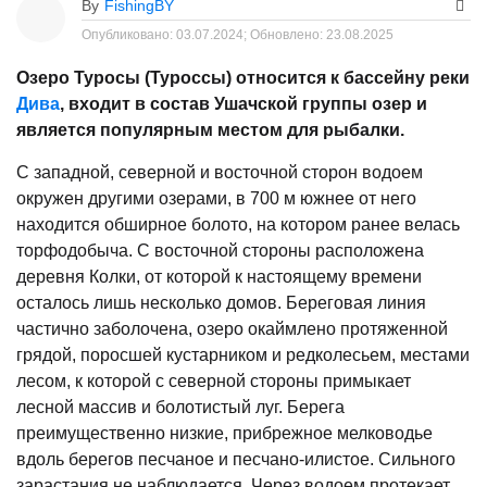
By
FishingBY
Опубликовано:
03.07.2024;
Обновлено:
23.08.2025
Озеро Туросы (Туроссы) относится к бассейну реки
Дива
, входит в состав Ушачской группы озер и
является популярным местом для рыбалки.
С западной, северной и восточной сторон водоем
окружен другими озерами, в 700 м южнее от него
находится обширное болото, на котором ранее велась
торфодобыча. С восточной стороны расположена
деревня Колки, от которой к настоящему времени
осталось лишь несколько домов. Береговая линия
частично заболочена, озеро окаймлено протяженной
грядой, поросшей кустарником и редколесьем, местами
лесом, к которой с северной стороны примыкает
лесной массив и болотистый луг. Берега
преимущественно низкие, прибрежное мелководье
вдоль берегов песчаное и песчано-илистое. Сильного
зарастания не наблюдается. Через водоем протекает