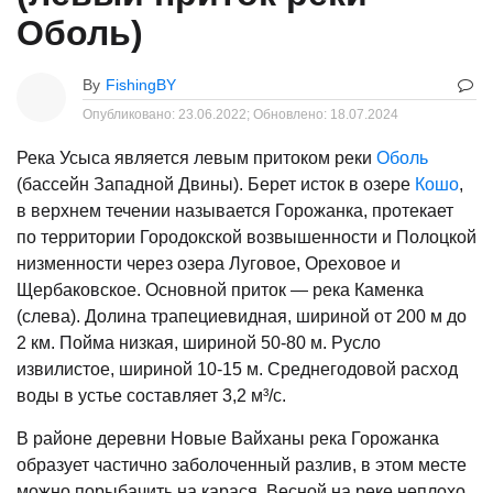
Оболь)
By
FishingBY
Опубликовано:
23.06.2022;
Обновлено:
18.07.2024
Река Усыса является левым притоком реки
Оболь
(бассейн Западной Двины). Берет исток в озере
Кошо
,
в верхнем течении называется Горожанка, протекает
по территории Городокской возвышенности и Полоцкой
низменности через озера Луговое, Ореховое и
Щербаковское. Основной приток — река Каменка
(слева). Долина трапециевидная, шириной от 200 м до
2 км. Пойма низкая, шириной 50-80 м. Русло
извилистое, шириной 10-15 м. Среднегодовой расход
воды в устье составляет 3,2 м³/с.
В районе деревни Новые Вайханы река Горожанка
образует частично заболоченный разлив, в этом месте
можно порыбачить на карася. Весной на реке неплохо