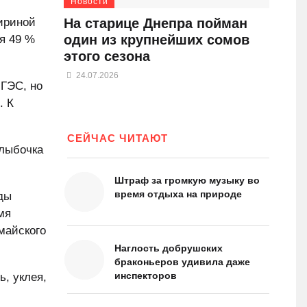
Новости
На старице Днепра пойман
ириной
один из крупнейших сомов
ся 49 %
этого сезона
24.07.2026
 ГЭС, но
. К
СЕЙЧАС ЧИТАЮТ
Глыбочка
Штраф за громкую музыку во
время отдыха на природе
оды
мя
 майского
Наглость добрушских
браконьеров удивила даже
инспекторов
ь, уклея,