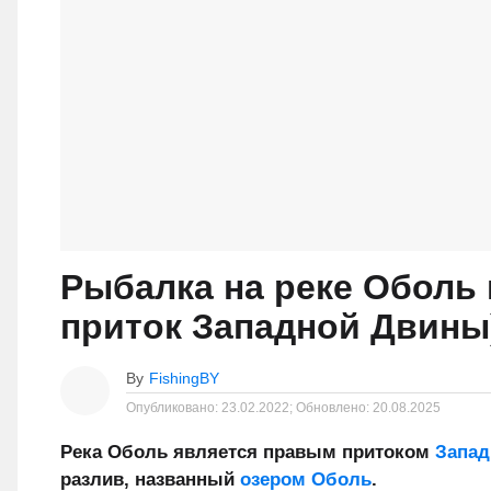
Рыбалка на реке Оболь 
приток Западной Двины
By
FishingBY
Опубликовано:
23.02.2022;
Обновлено:
20.08.2025
Река Оболь является правым притоком
Запад
разлив, названный
озером Оболь
.