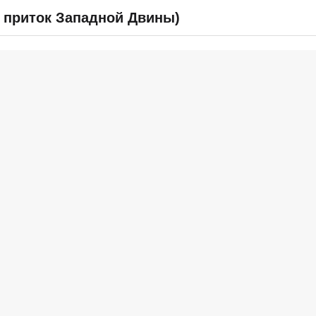
й приток Западной Двины)
СПРАВОЧНИК
ВОПРОС & ОТВЕТ
ОТЧЕТЫ
ВХОД