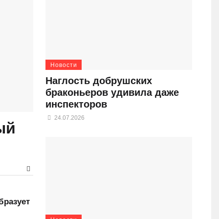
Новости
Наглость добрушских
браконьеров удивила даже
инспекторов
24.07.2026
ый
бразует