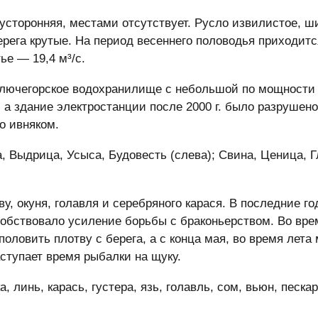
усторонняя, местами отсутствует. Русло извилистое, ш
ерега крутые. На период весеннего половодья приходит
ье — 19,4 м³/с.
Ключегорское водохранилище с небольшой по мощности
 а здание электростанции после 2000 г. было разрушено
о ивняком.
, Выдрица, Усыса, Будовесть (слева); Свина, Ценица, 
у, окуня, голавля и серебряного карася. В последние г
собствовало усиление борьбы с браконьерством. Во вре
оловить плотву с берега, а с конца мая, во время лета
аступает время рыбалки на щуку.
, линь, карась, густера, язь, голавль, сом, вьюн, пескар