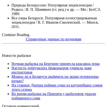
Природа Белоруссии: Популярная энциклопедия /
Редкол.: И. П. Шамякин (гл. ред.) и др. — Мн.: БелСЭ,
1989.
Все озера Беларуси. Популярная иллюстрированная
энциклопедия / В. Г. Иванов-Смоленский. — Минск,
2011.
Continue Reading
Справочные данные по водоемам
Новости рыбалки
Ночная рыбалка на Березине принесла красавца леща
Наглость добрушских браконьеров удивила даже
инспекторов
Можно ли в Беларуси рыбачить на экран-телевизоры
ночью?
На старице Днепра пойман один из крупнейших сомов
этого сезона
Во время рыбалки на Припяти у рыболовов украли
пойманного сома
Оставьте комментарий