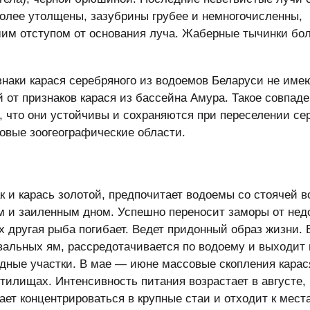
более утолщены, зазубрины грубее и немногочисленны,
им отступом от основания луча. Жаберные тычинки бо
наки карася серебряного из водоемов Беларуси не име
 от признаков карася из бассейна Амура. Такое совпад
, что они устойчивы и сохраняются при переселении се
новые зоогеографические области.
к и карась золотой, предпочитает водоемы со стоячей 
 и заиленным дном. Успешно переносит заморы от нед
х другая рыба погибает. Ведет придонный образ жизни. 
вальных ям, рассредотачивается по водоему и выходит
дные участки. В мае — июне массовые скопления карас
илищах. Интенсивность питания возрастает в августе, 
ает концентрироваться в крупные стаи и отходит к мест