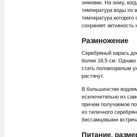
зимовки. На зиму, ког
температура воды по в
температура которого 
сохраняет активность 
Размножение
Серебряный карась дос
более 18,5 см. Однако
стать половозрелым уж
растянут.
В большинстве водоем
исключительно из само
причем получаемое пот
из типичного серебрян
бессамцовыми встреч
Питание, разме