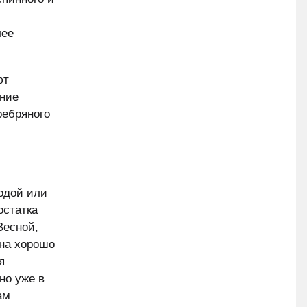
лее
ют
ение
ребряного
водой или
остатка
Весной,
 на хорошо
я
но уже в
ам