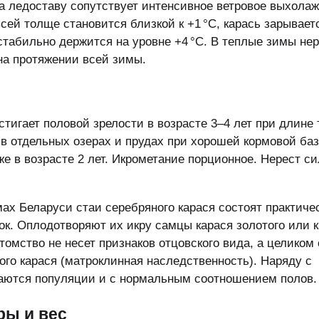
да ледоставу сопутствует интенсивное ветровое выхола
сей толще становится близкой к +1 °C, карась зарываетс
стабильно держится на уровне +4 °C. В теплые зимы не
на протяжении всей зимы.
тигает половой зрелости в возрасте 3–4 лет при длине 
 в отдельных озерах и прудах при хорошей кормовой ба
е в возрасте 2 лет. Икрометание порционное. Нерест с
ах Беларуси стаи серебряного карася состоят практиче
к. Оплодотворяют их икру самцы карася золотого или к
омство не несет признаков отцовского вида, а целиком
ого карася (матроклинная наследственность). Наряду с
аются популяции и с нормальным соотношением полов.
ры и вес