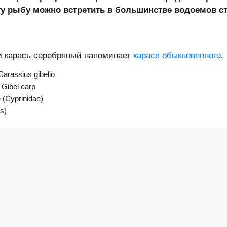
ту рыбу можно встретить в большинстве водоемов с
м карась серебряный напоминает
карася обыкновенного
.
arassius gibelio
Gibel carp
(Cyprinidae)
s)