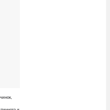
чинок,
пинного и