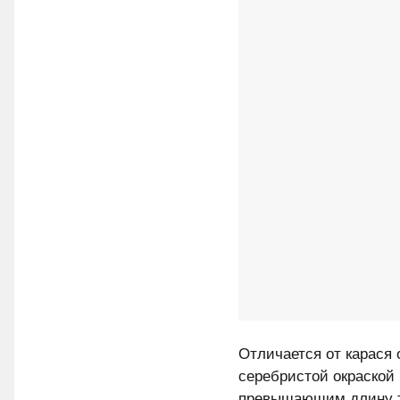
Отличается от карася
серебристой окраской
превышающим длину те