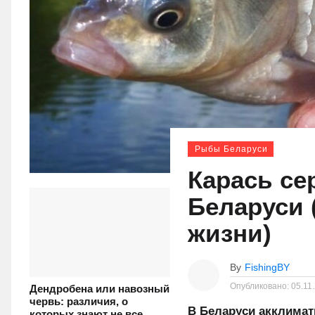
Рыбы Беларуси
Карась се
Беларуси 
жизни)
By
FishingBY
Опубликовано:
05.11
Дендробена или навозный
червь: различия, о
В Беларуси акклимат
которых знают не все