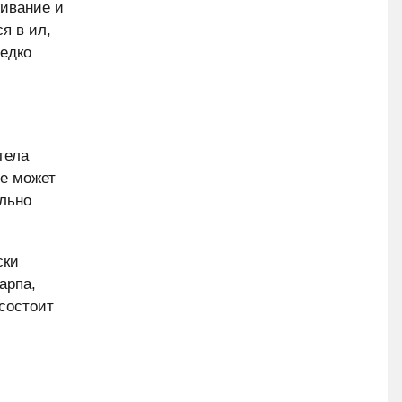
живание и
я в ил,
редко
тела
зе может
ильно
ски
арпа,
 состоит