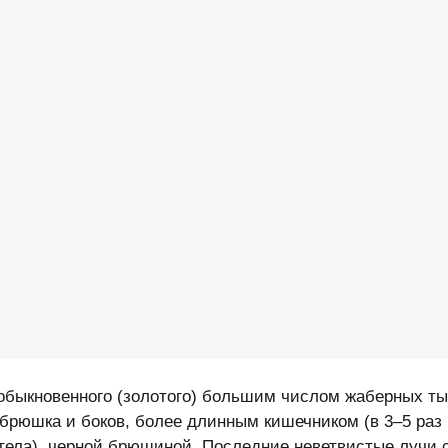
 обыкновенного (золотого) большим числом жаберных ты
 брюшка и боков, более длинным кишечником (в 3–5 раз
ла), черной брюшиной. Последние неветвистые лучи с