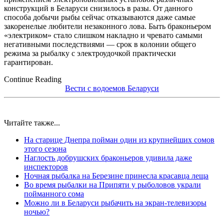
конструкций в Беларуси снизилось в разы. От данного
способа добычи рыбы сейчас отказываются даже самые
закоренелые любители незаконного лова. Быть браконьером
«электриком» стало слишком накладно и чревато самыми
негативными последствиями — срок в колонии общего
режима за рыбалку с электроудочкой практически
гарантирован.
Continue Reading
Вести с водоемов Беларуси
Читайте также...
На старице Днепра пойман один из крупнейших сомов
этого сезона
Наглость добрушских браконьеров удивила даже
инспекторов
Ночная рыбалка на Березине принесла красавца леща
Во время рыбалки на Припяти у рыболовов украли
пойманного сома
Можно ли в Беларуси рыбачить на экран-телевизоры
ночью?