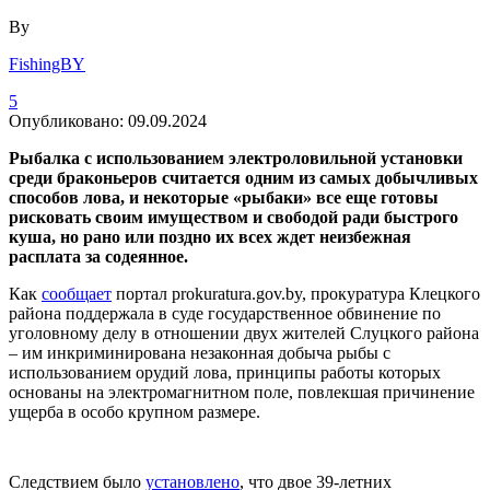
By
FishingBY
5
Опубликовано:
09.09.2024
Рыбалка с использованием электроловильной установки
среди браконьеров считается одним из самых добычливых
способов лова, и некоторые «рыбаки» все еще готовы
рисковать своим имуществом и свободой ради быстрого
куша, но рано или поздно их всех ждет неизбежная
расплата за содеянное.
Как
сообщает
портал prokuratura.gov.by, прокуратура Клецкого
района поддержала в суде государственное обвинение по
уголовному делу в отношении двух жителей Слуцкого района
– им инкриминирована незаконная добыча рыбы с
использованием орудий лова, принципы работы которых
основаны на электромагнитном поле, повлекшая причинение
ущерба в особо крупном размере.
Следствием было
установлено
, что двое 39-летних