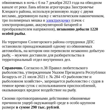
обвиняемых в ночь с 6 на 7 декабря 2023 года на обводном
канале от реки Лань вблизи агрогородка Заостровечье
Клецкого района, используя резиновую лодку с двумя
веслами, деревянную палку с металлическим наконечником,
три полимерных мешка и
электроудочку
(сачок с
электропроводами, аккумуляторной батареей и
преобразователем напряжения),
незаконно добыли 1220
особей рыбы
.
На территории Солигорского района сотрудники ДПС
остановили принадлежавший одному из обвиняемых
автомобиль, на котором они перевозили незаконно добытую
рыбу, – мужчин доставили для разбирательства в
территориальный отдел внутренних дел.
Справочно.
Согласно п.38 Правил любительского
рыболовства, утвержденным Указом Президента Республики
Беларусь от 21 июля 2021 г. № 284 «О рыболовстве и
рыболовном хозяйстве», запрещается рыболовство с судов в
темное время суток с использованием приспособлений,
оказывающих вредное воздействие на рыбу.
Своими противоправными действиями обвиняемые
причинили ущерб окружающей среде в особо крупном
размере
в сумме 290 тыс. рублей
.