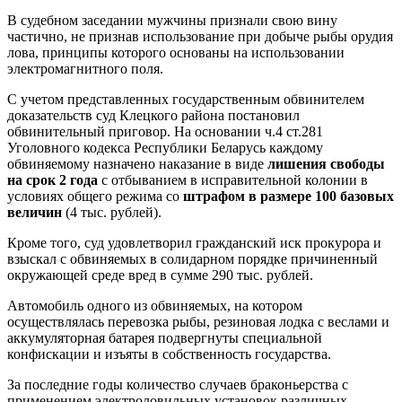
В судебном заседании мужчины признали свою вину
частично, не признав использование при добыче рыбы орудия
лова, принципы которого основаны на использовании
электромагнитного поля.
С учетом представленных государственным обвинителем
доказательств суд Клецкого района постановил
обвинительный приговор. На основании ч.4 ст.281
Уголовного кодекса Республики Беларусь каждому
обвиняемому назначено наказание в виде
лишения свободы
на срок 2 года
с отбыванием в исправительной колонии в
условиях общего режима со
штрафом в размере 100 базовых
величин
(4 тыс. рублей).
Кроме того, суд удовлетворил гражданский иск прокурора и
взыскал с обвиняемых в солидарном порядке причиненный
окружающей среде вред в сумме 290 тыс. рублей.
Автомобиль одного из обвиняемых, на котором
осуществлялась перевозка рыбы, резиновая лодка с веслами и
аккумуляторная батарея подвергнуты специальной
конфискации и изъяты в собственность государства.
За последние годы количество случаев браконьерства с
применением электроловильных установок различных