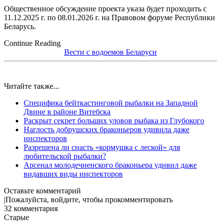
Общественное обсуждение проекта указа будет проходить с
11.12.2025 г. по 08.01.2026 г. на Правовом форуме Республики
Беларусь.
Continue Reading
Вести с водоемов Беларуси
Читайте также...
Специфика бейткастинговой рыбалки на Западной
Двине в районе Витебска
Раскрыт секрет больших уловов рыбака из Глубокого
Наглость добрушских браконьеров удивила даже
инспекторов
Разрешена ли снасть «кормушка с леской» для
любительской рыбалки?
Арсенал молодечненского браконьера удивил даже
видавших виды инспекторов
Оставьте комментарий
Пожалуйста, войдите, чтобы прокомментировать
32
комментария
Старые