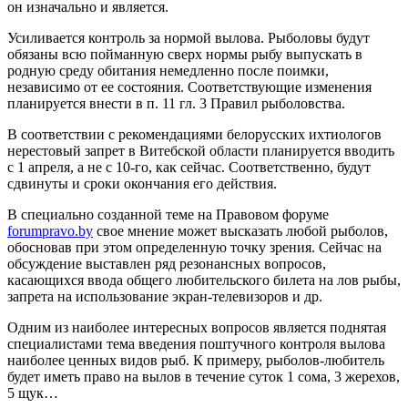
он изначально и является.
Усиливается контроль за нормой вылова. Рыболовы будут
обязаны всю пойманную сверх нормы рыбу выпускать в
родную среду обитания немедленно после поимки,
независимо от ее состояния. Соответствующие изменения
планируется внести в п. 11 гл. 3 Правил рыболовства.
В соответствии с рекомендациями белорусских ихтиологов
нерестовый запрет в Витебской области планируется вводить
с 1 апреля, а не с 10-го, как сейчас. Соответственно, будут
сдвинуты и сроки окончания его действия.
В специально созданной теме на Правовом форуме
forumpravo.by
свое мнение может высказать любой рыболов,
обосновав при этом определенную точку зрения. Сейчас на
обсуждение выставлен ряд резонансных вопросов,
касающихся ввода общего любительского билета на лов рыбы,
запрета на использование экран-телевизоров и др.
Одним из наиболее интересных вопросов является поднятая
специалистами тема введения поштучного контроля вылова
наиболее ценных видов рыб. К примеру, рыболов-любитель
будет иметь право на вылов в течение суток 1 сома, 3 жерехов,
5 щук…