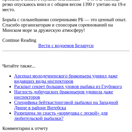
резко опускаюсь вниз и с общим весом 1390 г улетаю на 19-е
место.
Борьба с сильнейшими соперниками РБ — это ценный опыт.
Спасибо организаторам и спонсорам соревнований на
Минском море за дружескую атмосферу!
Continue Reading
Вести с водоемов Беларуси
Читайте также...
Арсенал молодечненского браконьера удивил даже
видавших виды инспекторов
Раскрыт секрет больших уловов рыбака из Глубокого
Наглость добрушских браконьеров удивила даже
инспекторов
Специфика бейткастинговой рыбалки на Западной
Двине в районе Витебска
Разрешена ли снасть «кормушка с леской» для
любительской рыбалки?
Комментарии к отчету