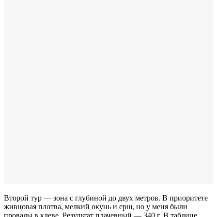
Второй тур — зона с глубиной до двух метров. В приоритете
живцовая плотва, мелкий окунь и ерш, но у меня были
провалы в клеве. Результат плачевный — 340 г. В таблице