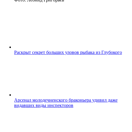
Раскрыт секрет больших уловов рыбака из Глубокого
Арсенал молодечненского браконьера удивил даже
видавших виды инспекторов