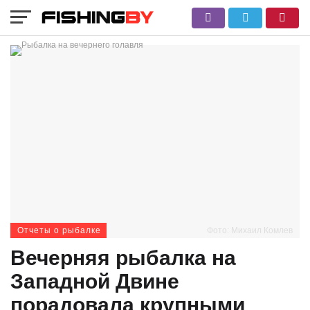
Отчеты о рыбалке
Фото: Михаил Комлев
Вечерняя рыбалка на
Западной Двине
порадовала крупными