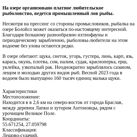
На озере организовано платное любительское
рыболовство, ведется промышленный лов рыбы.
Несмотря на прессинг со стороны промысловиков, рыбалка на
озере Болойсо может оказаться по-настоящему интересной.
Благодаря большому разнообразию ихтиофауны и
периодическому зарыблению, рыболовы-любители на этом
водоеме без улова остаются редко.
В озере обитают: щука, снеток, угорь, густера, линь, карп, язь,
карась, окунь, плотва, сом, налим, судак, красноперка, ерш,
уклейка, узкопалый рак. Неоднократно зарыблялось сазаном,
лещом и молодью других видов рыб. Весной 2023 года в
водоем было выпущено 160 тысяч единиц малька щуки.
Характеристики
Местоположение:
Находится в в 2,6 км на северо-восток от города Браслав,
между деревни Лапки и хутором Антоновцы, рядом с
урочищем Великое Поле.
Координаты:
55.671254, 27.059798
Классификация:
Лещово-судачий.