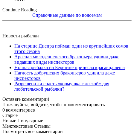
Continue Reading
Справочные данные по водоемам
Новости рыбалки
На старице Днепра пойман один из крупнейших сомов
этого сезона
Арсенал молодечненского браконьера удивил даже
видавших виды инспекторов
Ночная рыбалка на Березине принесла красавца леща
Наглость добрушских браконьеров удивила даже
инспекторов
Разрешена ли снасть «кормушка с леской» для
любительской рыбалки?
Оставьте комментарий
|
Пожалуйста, войдите, чтобы прокомментировать
0
комментариев
Старые
Новые
Популярные
Межтекстовые Отзывы
Посмотреть все комментарии