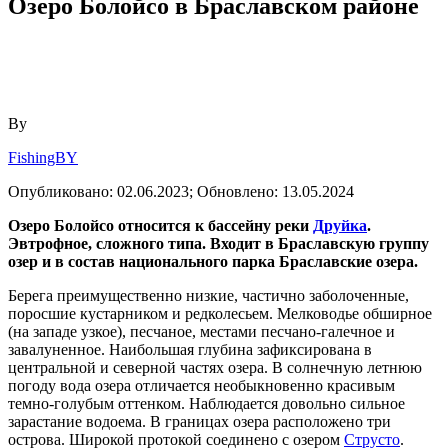
Озеро Болойсо в Браславском районе
By
FishingBY
Опубликовано:
02.06.2023;
Обновлено:
13.05.2024
Озеро Болойсо относится к бассейну реки
Друйка
.
Эвтрофное, сложного типа. Входит в Браславскую группу
озер и в состав национального парка Браславские озера.
Берега преимущественно низкие, частично заболоченные,
поросшие кустарником и редколесьем. Мелководье обширное
(на западе узкое), песчаное, местами песчано-галечное и
завалуненное. Наибольшая глубина зафиксирована в
центральной и северной частях озера. В солнечную летнюю
погоду вода озера отличается необыкновенно красивым
темно-голубым оттенком. Наблюдается довольно сильное
зарастание водоема. В границах озера расположено три
острова. Широкой протокой соединено с озером
Струсто
.