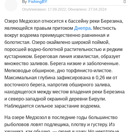
By
FishingBY
Опубликовано:
17.09.2022;
Обновлено:
27.04.2024
Озеро Медзозол относится к бассейну реки Березина,
являющейся правым притоком
Днепра
. Местность
вокруг водоема преимущественно равнинная и
болотистая. Озеро окаймлено широкой поймой,
поросшей водно-болотной растительностью и редким
кустарником. Береговая линия извилистая, образует
множество заливов. Берега низкие и заболоченные.
Мелководье обширное, дно торфянисто-илистое.
Максимальная глубина зафиксирована в 0,26 км от
восточного берега, напротив обширного залива,
находящегося между местом впадения реки Березина
и северо-западной окраиной деревни Бирули.
Наблюдается сильное зарастание водоема.
На озере Медзозол в последние годы большинство
рыболовов ловят подлещика, плотву и густеру. Из
хищника, как обычно, — окуня и щуку. Но некоторые