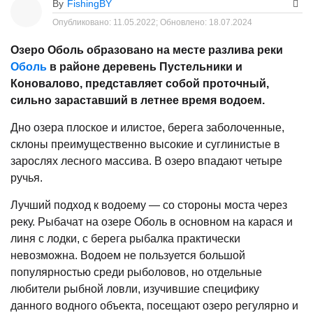
By
FishingBY
Опубликовано:
11.05.2022;
Обновлено:
18.07.2024
Озеро Оболь образовано на месте разлива реки
Оболь
в районе деревень Пустельники и
Коновалово, представляет собой проточный,
сильно зараставший в летнее время водоем.
Дно озера плоское и илистое, берега заболоченные,
склоны преимущественно высокие и суглинистые в
зарослях лесного массива. В озеро впадают четыре
ручья.
Лучший подход к водоему — со стороны моста через
реку. Рыбачат на озере Оболь в основном на карася и
линя с лодки, с берега рыбалка практически
невозможна. Водоем не пользуется большой
популярностью среди рыболовов, но отдельные
любители рыбной ловли, изучившие специфику
данного водного объекта, посещают озеро регулярно и