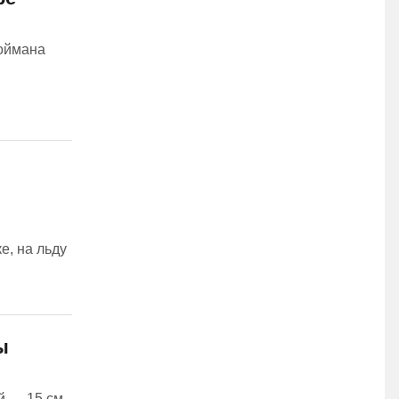
поймана
е, на льду
ы
 — 15 см,