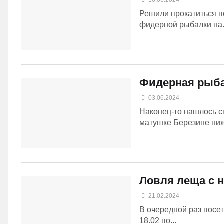
16.06.2024
Решили прокатиться п
фидерной рыбалки на.
Фидерная рыба
03.06.2024
Наконец-то нашлось с
матушке Березине ниже
Ловля леща с 
21.02.2024
В очередной раз посе
18.02 по...