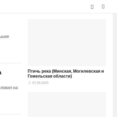
льшие
Птичь река (Минская, Могилевская и
а
Гомельская области)
07.09.2025
 ловил на