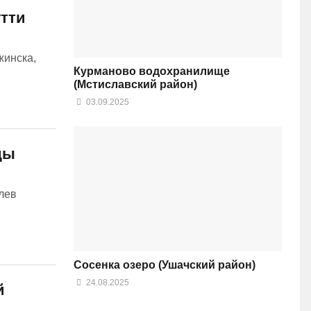
утти
жинска,
Курманово водохранилище
(Мстиславский район)
03.09.2025
ды
лев
Сосенка озеро (Ушачский район)
24.08.2025
й