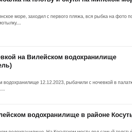
инское море, заходил с первого пляжа, вся рыбка на фото 
отылку....
евкой на Вилейском водохранилище
ель)
 водохранилище 12.12.2023, рыбачили с ночевкой в палатк
...
лейском водохранилище в районе Косут
ом водохранилище. На Косутском мосту лед самый толстый