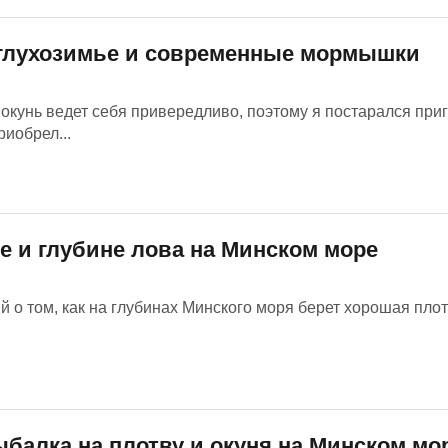
 глухозимье и современные мормышки
окунь ведет себя привередливо, поэтому я постарался при
риобрел...
е и глубине лова на Минском море
 о том, как на глубинах Минского моря берет хорошая плот
балка на плотву и окуня на Минском мо