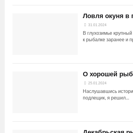
Ловля окуня в
31.01.2024
В глухозимье крупный 
к рыбалке заранее и п
О хорошей рыб
25.01.2024
Наслушавшись историй
подлещик, я решил...
Декабрьская ры