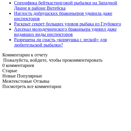
Специфика бейткастинговой рыбалки на Западной
Двине в районе Витебска
Наглость добрушских браконьеров удивила даже
инспекторов
Раскрыт секрет больших уловов рыбака из Глубокого
Арсенал молодечненского браконьера удивил даже
видавших виды инспекторов
Разрешена ли снасть «кормушка с леской» для
любительской рыбалки?
Комментарии к отчету
|
Пожалуйста, войдите, чтобы прокомментировать
0
комментариев
Старые
Новые
Популярные
Межтекстовые Отзывы
Посмотреть все комментарии