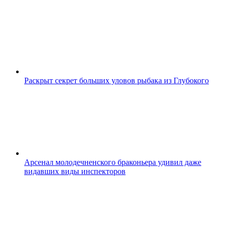
Раскрыт секрет больших уловов рыбака из Глубокого
Арсенал молодечненского браконьера удивил даже
видавших виды инспекторов