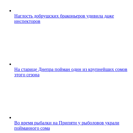
Наглость добрушских браконьеров удивила даже
инспекторов
На старице Днепра пойман один из крупнейших сомов
этого сезона
Во время рыбалки на Припяти у рыболовов украли
пойманного сома