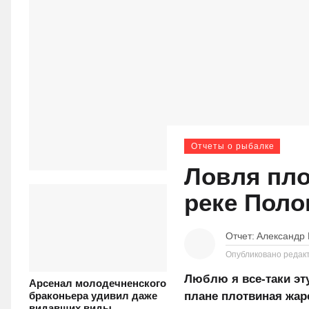
Отчеты о рыбалке
Ловля пло
реке Поло
Отчет:
Александр
Опубликовано редак
Люблю я все-таки эт
Арсенал молодечненского
плане плотвиная жар
браконьера удивил даже
видавших виды