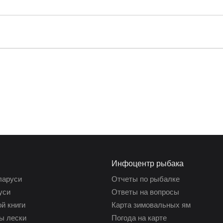
Инфоцентр рыбака
ларуси
Отчеты по рыбалке
уси
Ответы на вопросы
й книги
Карта зимовальных ям
ы лески
Погода на карте