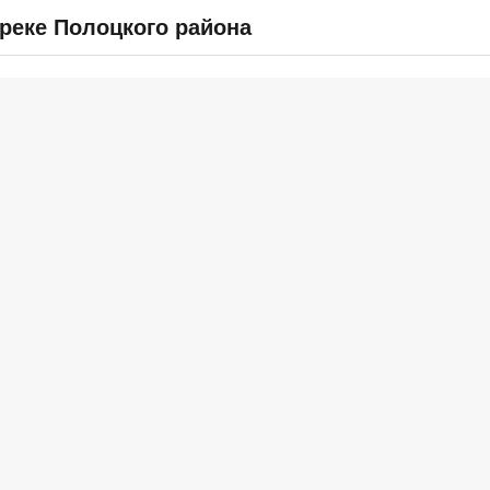
реке Полоцкого района
СПРАВОЧНИК
ВОПРОС & ОТВЕТ
ОТЧЕТЫ
ВХОД