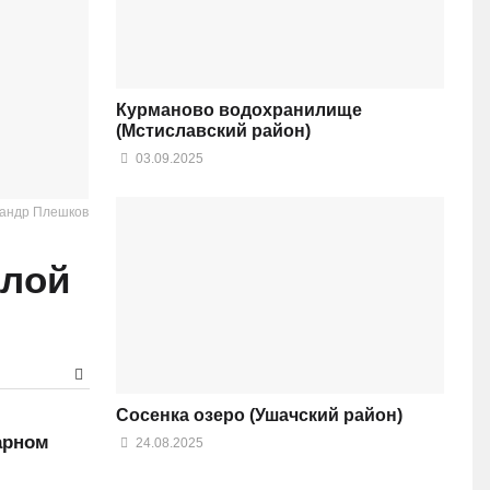
Курманово водохранилище
(Мстиславский район)
03.09.2025
сандр Плешков
алой
Сосенка озеро (Ушачский район)
арном
24.08.2025