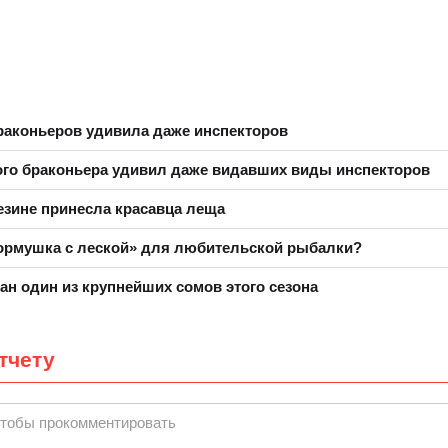
раконьеров удивила даже инспекторов
го браконьера удивил даже видавших виды инспекторов
езине принесла красавца леща
кормушка с леской» для любительской рыбалки?
ан один из крупнейших сомов этого сезона
тчету
чтобы прокомментировать