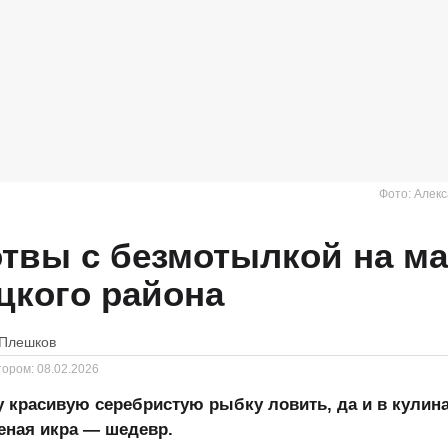
Фото: Алек
твы с безмотылкой на м
цкого района
 Плешков
тором:
08.02.2026
у красивую серебристую рыбку ловить, да и в кулин
еная икра — шедевр.