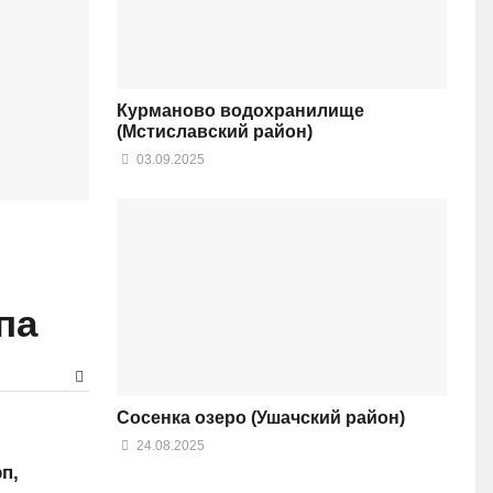
Курманово водохранилище
(Мстиславский район)
03.09.2025
па
Сосенка озеро (Ушачский район)
24.08.2025
п,