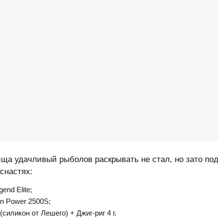
ща удачливый рыболов раскрывать не стал, но зато по
снастях:
gend Elite;
n Power 2500S;
(силикон от Лешего) + Джиг-риг 4 г.