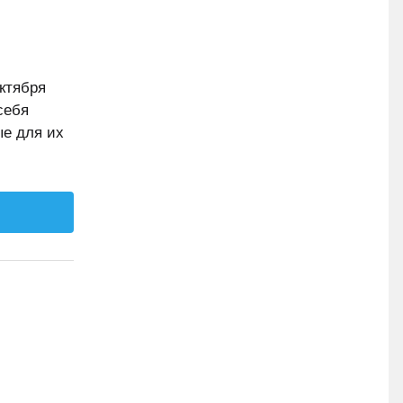
октября
себя
ые для их