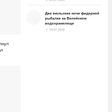
Две июльские ночи фидерной
рыбалки на Вилейском
водохранилище
19.07.2026
апнул
ал