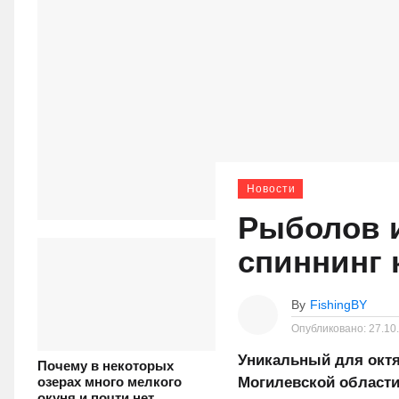
Новости
Рыболов и
спиннинг 
By
FishingBY
Опубликовано:
27.10
Уникальный для октя
Почему в некоторых
Могилевской области
озерах много мелкого
окуня и почти нет