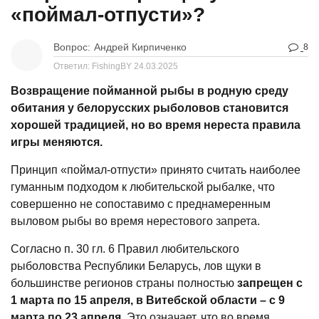
«поймал-отпусти»?
Вопрос:
Андрей Кирпиченко
8
Ответил: FishingBY
24.03.2025
Возвращение пойманной рыбы в родную среду
обитания у белорусских рыболовов становится
хорошей традицией, но во время нереста правила
игры меняются.
Принцип «поймал-отпусти» принято считать наиболее
гуманным подходом к любительской рыбалке, что
совершенно не сопоставимо с преднамеренным
выловом рыбы во время нерестового запрета.
Согласно п. 30 гл. 6 Правил любительского
рыболовства Республики Беларусь, лов щуки в
большинстве регионов страны полностью
запрещен с
1 марта по 15 апреля, в Витебской области – с 9
марта по 23 апреля
. Это означает, что во время