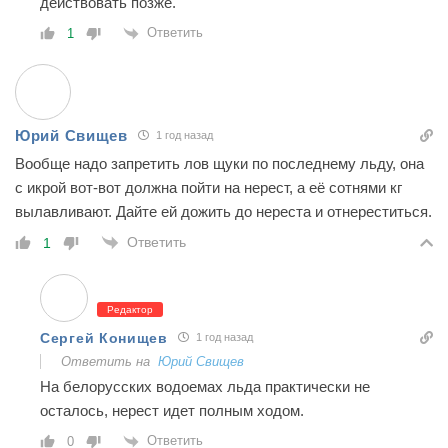
действовать позже.
Ответить
1
Юрий Свищев
1 год назад
Вообще надо запретить лов щуки по последнему льду, она
с икрой вот-вот должна пойти на нерест, а её сотнями кг
вылавливают. Дайте ей дожить до нереста и отнереститься.
Ответить
1
Редактор
Сергей Конищев
1 год назад
Ответить на
Юрий Свищев
На белорусских водоемах льда практически не
осталось, нерест идет полным ходом.
Ответить
0