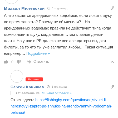
Михаил Милевский
1 год назад
А что касается арендованных водоёмов, если ловить щуку
во время запрета? Почему не объяснили?…На
арендованных водоёмах правила не действуют, типа когда
можно ловить щуку, когда нельзя…там главное деньги
плати. Но у нас в РБ далеко не все арендаторы выдают
билеты, за то что ты уже заплатил якобы… Такая ситуация
например
…
Подробнее »
Ответить
0
Редактор
Сергей Конищев
1 год назад
Ответить на
Михаил Милевский
Ответ здесь:
https://fishingby.com/question/dejstvuet-li-
nerestovyj-zapret-po-shhuke-na-arendovannyh-vodoemah-
belarusi/