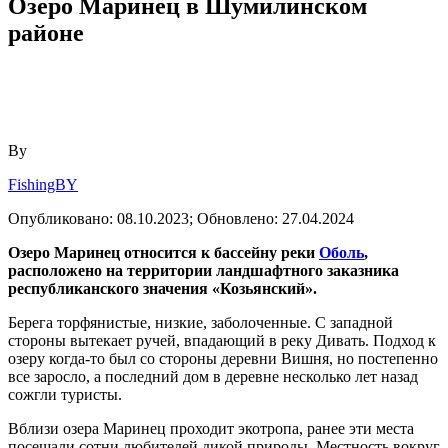
Озеро Маринец в Шумилинском
районе
By
FishingBY
Опубликовано:
08.10.2023;
Обновлено:
27.04.2024
Озеро Маринец относится к бассейну реки
Оболь
,
расположено на территории ландшафтного заказника
республиканского значения «Козьянский».
Берега торфянистые, низкие, заболоченные. С западной
стороны вытекает ручей, впадающий в реку Дивать. Подход к
озеру когда-то был со стороны деревни Вишня, но постепенно
все заросло, а последний дом в деревне несколько лет назад
сожгли туристы.
Вблизи озера Маринец проходит экотропа, ранее эти места
посещали сотни любителей дикой природы. Местность вокруг