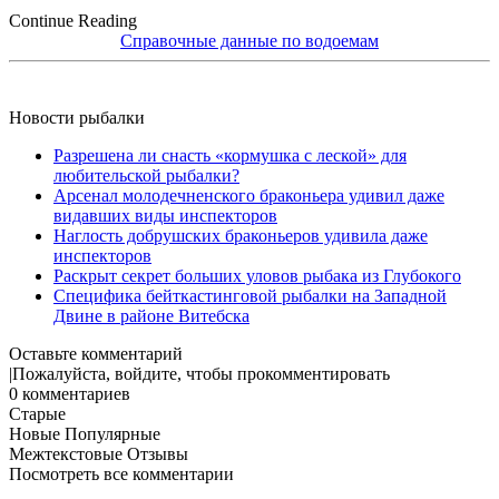
Continue Reading
Справочные данные по водоемам
Новости рыбалки
Разрешена ли снасть «кормушка с леской» для
любительской рыбалки?
Арсенал молодечненского браконьера удивил даже
видавших виды инспекторов
Наглость добрушских браконьеров удивила даже
инспекторов
Раскрыт секрет больших уловов рыбака из Глубокого
Специфика бейткастинговой рыбалки на Западной
Двине в районе Витебска
Оставьте комментарий
Пожалуйста, войдите, чтобы прокомментировать
0
комментариев
Старые
Новые
Популярные
Межтекстовые Отзывы
Посмотреть все комментарии