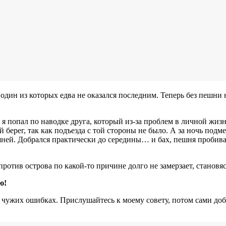
а, один из которых едва не оказался последним. Теперь без пешн
 я попал по наводке друга, который из-за проблем в личной жизн
ерег, так как подъезда с той стороны не было. А за ночь подме
ней. Добрался практически до середины… и бах, пешня пробивае
апротив острова по какой-то причине долго не замерзает, стано
ю!
а чужих ошибках. Прислушайтесь к моему совету, потом сами добр