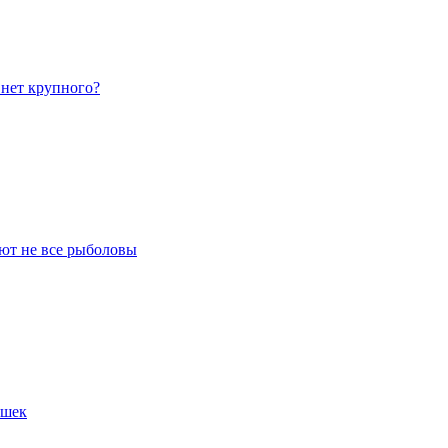
 нет крупного?
ают не все рыболовы
ушек