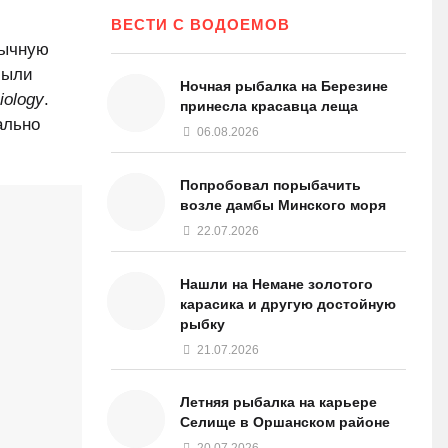
ВЕСТИ С ВОДОЕМОВ
бычную
были
Ночная рыбалка на Березине
iology
.
принесла красавца леща
ально
06.08.2026
Попробовал порыбачить
возле дамбы Минского моря
22.07.2026
Нашли на Немане золотого
карасика и другую достойную
рыбку
21.07.2026
Летняя рыбалка на карьере
Селище в Оршанском районе
20.07.2026