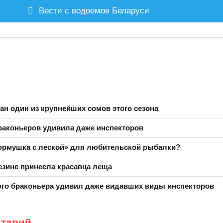
Вести с водоемов Беларуси
ан один из крупнейших сомов этого сезона
раконьеров удивила даже инспекторов
кормушка с леской» для любительской рыбалки?
езине принесла красавца леща
го браконьера удивил даже видавших виды инспекторов
нтарий