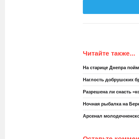
Читайте также...
На старице Днепра пойм
Наглость добрушских б
Разрешена ли снасть «
Ночная рыбалка на Бер
Арсенал молодечненско
Оставьте комме