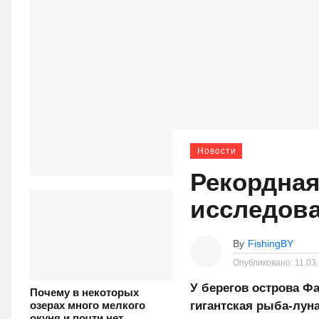
Новости
Рекордная
исследова
By
FishingBY
Опубликовано:
11.03
У берегов острова Ф
Почему в некоторых
гигантская рыба-лун
озерах много мелкого
окуня и почти нет