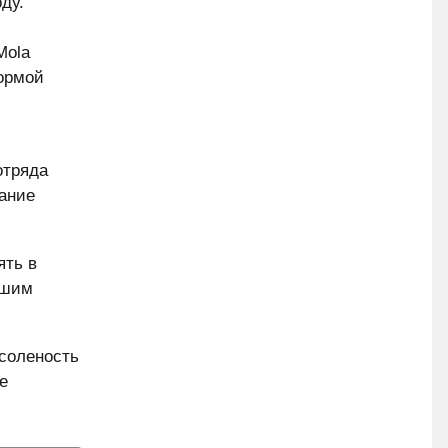
ду.
Mola
формой
отряда
вание
ять в
ошим
 соленость
е