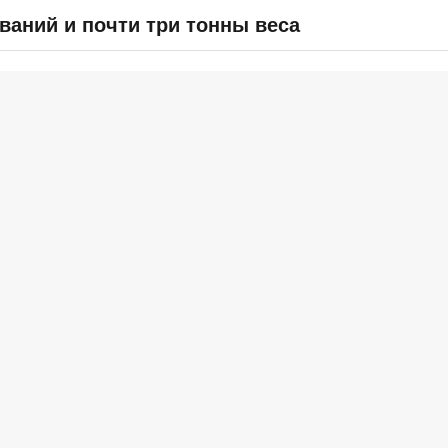
ваний и почти три тонны веса
СПРАВОЧНИК
ВОПРОС & ОТВЕТ
ОТЧЕТЫ
ВХОД