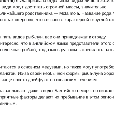
ndrini)
была признана отдельным видом лишь в 2018 го
 вида могут достигать огромной массы, значительно
лижайшего родственника — Mola mola. Название рода 
ого как «жернов», что связано с характерной округлой 
 пять видов рыб-лун, все они принадлежат к отряду
тересно, что в английском языке представители этого 
солнечная рыба»), тогда как в русском закрепилось наз
итаются в основном медузами, но также могут употребл
ланктон. Из-за своей необычной формы рыба-луна хор
и чаще просто дрейфуют по океанским течениям.
да заплывают даже в воды Балтийского моря, но низкая
оприятные факторы делают их пребывание в этом регион
агичным.