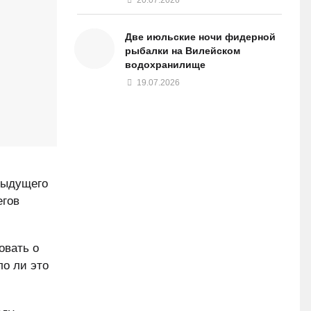
Две июльские ночи фидерной
рыбалки на Вилейском
водохранилище
19.07.2026
едыдущего
егов
овать о
ло ли это