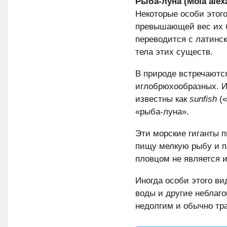
Рыба-луна (Mola alexa
Некоторые особи этого
превышающей вес их б
переводится с латинск
тела этих существ.
В природе встречаются
иглобрюхообразных. Ин
известны как
sunfish
(«
«рыба-луна».
Эти морские гиганты п
пищу мелкую рыбу и п
пловцом не является 
Иногда особи этого ви
воды и другие неблаг
недолгим и обычно тр