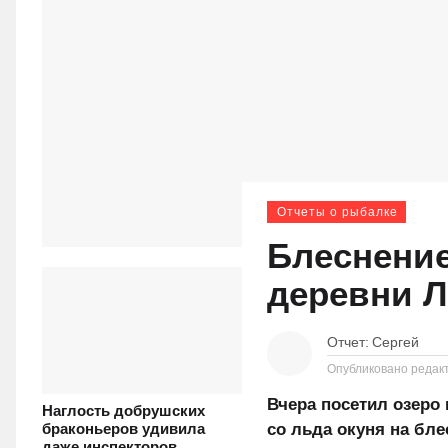
Отчеты о рыбалке
Блеснение
деревни 
Отчет:
Сергей
Опубликовано редак
Вчера посетил озеро
Наглость добрушских
со льда окуня на бле
браконьеров удивила
даже инспекторов