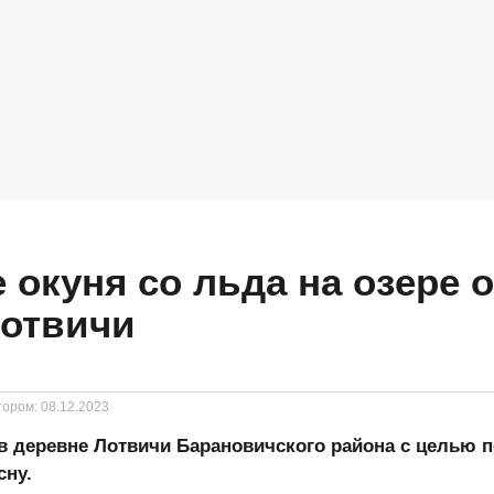
 окуня со льда на озере 
Лотвичи
тором:
08.12.2023
 в деревне Лотвичи Барановичского района с целью 
сну.