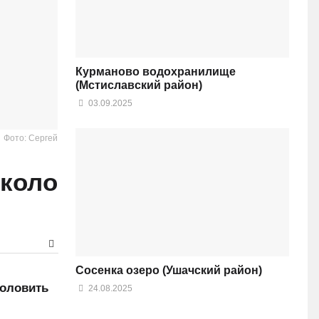
Курманово водохранилище
(Мстиславский район)
03.09.2025
Фото: Сергей
около
Сосенка озеро (Ушачский район)
половить
24.08.2025