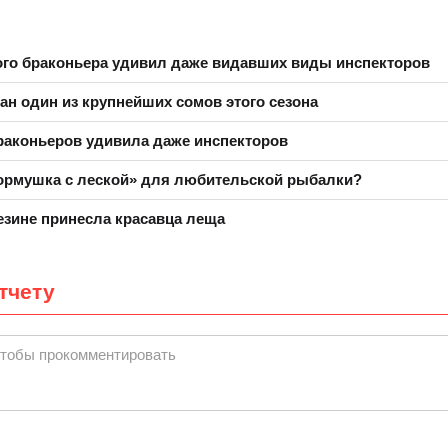
го браконьера удивил даже видавших виды инспекторов
ан один из крупнейших сомов этого сезона
раконьеров удивила даже инспекторов
кормушка с леской» для любительской рыбалки?
езине принесла красавца леща
тчету
чтобы прокомментировать