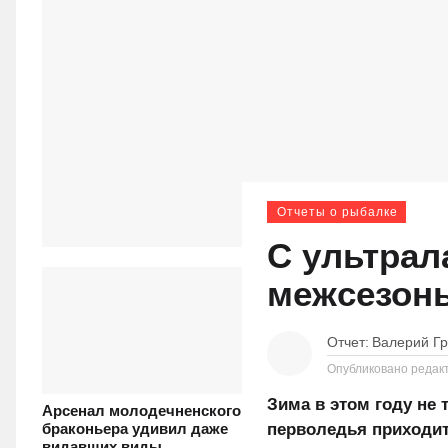
Отчеты о рыбалке
С ультрал
межсезон
Отчет:
Валерий Г
Опубликовано редак
Зима в этом году не 
Арсенал молодечненского
перволедья приходит
браконьера удивил даже
видавших виды