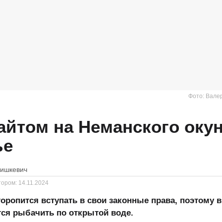
Фото: Вале
айтом на Неманского окун
ье
ришкевич
тором:
14.11.2024
торопится вступать в свои законные права, поэтому 
ся рыбачить по открытой воде.