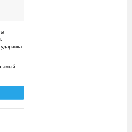
ты
.
 ударчика.
 самый