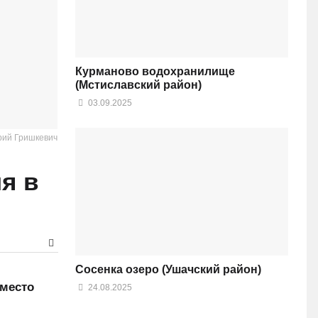
Курманово водохранилище
(Мстиславский район)
03.09.2025
рий Гришкевич
я в
Сосенка озеро (Ушачский район)
вместо
24.08.2025