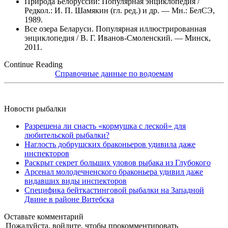
Природа Белоруссии: Популярная энциклопедия /
Редкол.: И. П. Шамякин (гл. ред.) и др. — Мн.: БелСЭ,
1989.
Все озера Беларуси. Популярная иллюстрированная
энциклопедия / В. Г. Иванов-Смоленский. — Минск,
2011.
Continue Reading
Справочные данные по водоемам
Новости рыбалки
Разрешена ли снасть «кормушка с леской» для
любительской рыбалки?
Наглость добрушских браконьеров удивила даже
инспекторов
Раскрыт секрет больших уловов рыбака из Глубокого
Арсенал молодечненского браконьера удивил даже
видавших виды инспекторов
Специфика бейткастинговой рыбалки на Западной
Двине в районе Витебска
Оставьте комментарий
|
Пожалуйста, войдите, чтобы прокомментировать