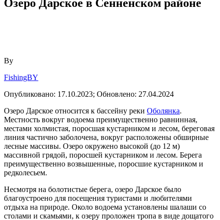
Озеро Дарское в Сенненском районе
By
FishingBY
Опубликовано:
17.10.2023;
Обновлено:
27.04.2024
Озеро Дарское относится к бассейну реки
Оболянка
.
Местность вокруг водоема преимущественно равнинная,
местами холмистая, поросшая кустарником и лесом, береговая
линия частично заболочена, вокруг расположены обширные
лесные массивы. Озеро окружено высокой (до 12 м)
массивной грядой, поросшей кустарником и лесом. Берега
преимущественно возвышенные, поросшие кустарником и
редколесьем.
Несмотря на болотистые берега, озеро Дарское было
благоустроено для посещения туристами и любителями
отдыха на природе. Около водоема установлены шалаши со
столами и скамьями, к озеру проложен тропа в виде дощатого