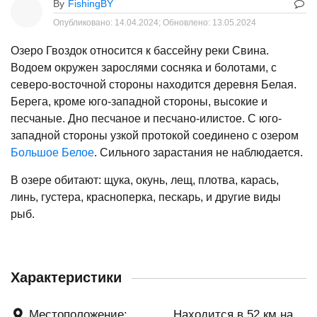
By
FishingBY
Опубликовано:
14.04.2024;
Обновлено:
13.05.2024
Озеро Гвоздок относится к бассейну реки Свина.
Водоем окружен зарослями сосняка и болотами, с
северо-восточной стороны находится деревня Белая.
Берега, кроме юго-западной стороны, высокие и
песчаные. Дно песчаное и песчано-илистое. С юго-
западной стороны узкой протокой соединено с озером
Большое Белое
. Сильного зарастания не наблюдается.
В озере обитают: щука, окунь, лещ, плотва, карась,
линь, густера, красноперка, пескарь, и другие виды
рыб.
Характеристики
Местоположение:
Находится в 52 км на