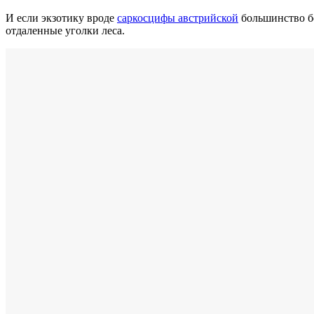
И если экзотику вроде
саркосцифы австрийской
большинство бе
отдаленные уголки леса.