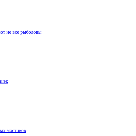
ают не все рыболовы
ушек
ных мостиков