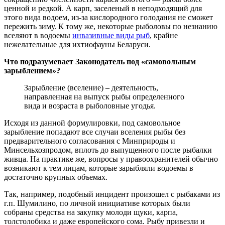
ценной и редкой. А карп, заселеный в неподходящий для
этого вида водоем, из-за кислородного голодания не сможет
пережить зиму. К тому же, некоторые рыболовы по незнанию
вселяют в водоемы
инвазивные виды рыб
, крайне
нежелательные для ихтиофауны Беларуси.
Что подразумевает Законодатель под «самовольным
зарыблением»?
Зарыбление (вселение) – деятельность,
направленная на выпуск рыбы определенного
вида и возраста в рыболовные угодья.
Исходя из данной формулировки, под самовольное
зарыбление попадают все случаи вселения рыбы без
предварительного согласования с Минприроды и
Минсельхозпродом, вплоть до выпущенного после рыбалки
живца. На практике же, вопросы у правоохранителей обычно
возникают к тем лицам, которые зарыбляли водоемы в
достаточно крупных объемах.
Так, например, подобный инцидент произошел с рыбаками из
г.п. Шумилино, по личной инициативе которых были
собраны средства на закупку молоди щуки, карпа,
толстолобика и даже европейского сома. Рыбу привезли и