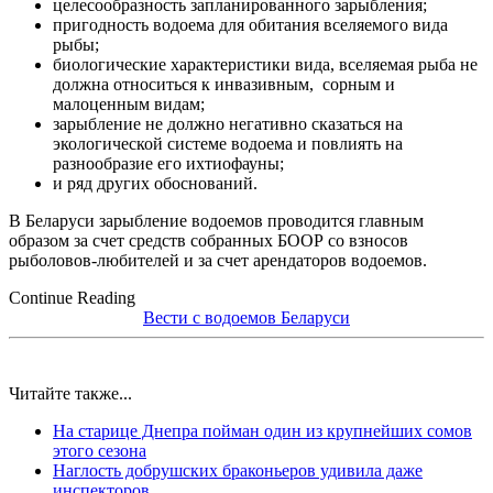
целесообразность запланированного зарыбления;
пригодность водоема для обитания вселяемого вида
рыбы;
биологические характеристики вида, вселяемая рыба не
должна относиться к инвазивным, сорным и
малоценным видам;
зарыбление не должно негативно сказаться на
экологической системе водоема и повлиять на
разнообразие его ихтиофауны;
и ряд других обоснований.
В Беларуси зарыбление водоемов проводится главным
образом за счет средств собранных БООР со взносов
рыболовов-любителей и за счет арендаторов водоемов.
Continue Reading
Вести с водоемов Беларуси
Читайте также...
На старице Днепра пойман один из крупнейших сомов
этого сезона
Наглость добрушских браконьеров удивила даже
инспекторов