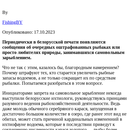
By
FishingBY
Опубликовано:
17.10.2023
Периодически в белорусской печати появляются
сообщения об очередных оштрафованных рыбаках или
просто любителях природы, занимавшихся самовольным
зарыблением.
Что не так с этим, казалось бы, благородным намерением?
Почему штрафуют тех, кто старается увеличить рыбные
запасы водоемов, а не только сокращает их по средствам
рыбалки. Попытаемся разобраться в этом вопросе.
Инициаторами запрета на самовольное зарыбление некогда
выступили белорусские ихтиологи, руководствуясь принцами
разумного ведения рыбохозяйственной деятельности. Ведь
даже молодь обычного серебряного карася, запущенная в
достаточно большом количестве в озеро, где ранее этот вид не
обитал, может стать причиной кардинальных измененний в
ихтиофауне водоема, которые в последствии приведут к
сокращению численности карася золотого — рыбы более