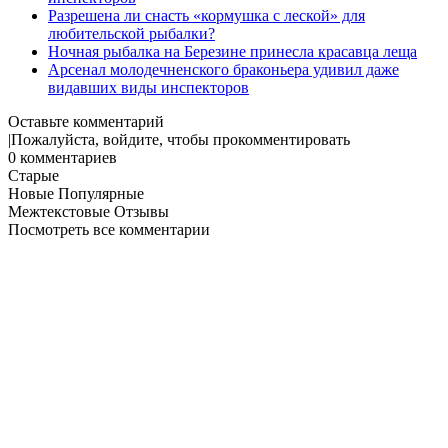
Разрешена ли снасть «кормушка с леской» для
любительской рыбалки?
Ночная рыбалка на Березине принесла красавца леща
Арсенал молодечненского браконьера удивил даже
видавших виды инспекторов
Оставьте комментарий
Пожалуйста, войдите, чтобы прокомментировать
0
комментариев
Старые
Новые
Популярные
Межтекстовые Отзывы
Посмотреть все комментарии